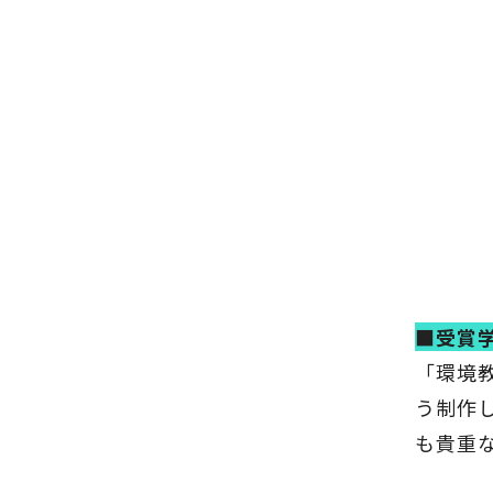
■受賞
「環境
う制作
も貴重