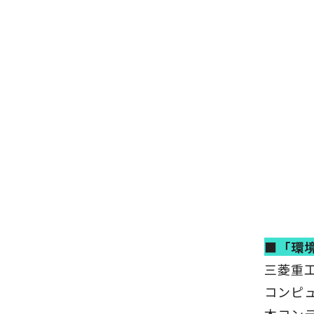
■「環
三菱重
コンピ