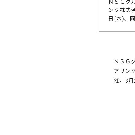
ＮＳＧグ
ング株式
日(木)
ＮＳＧ
アリン
催。3月