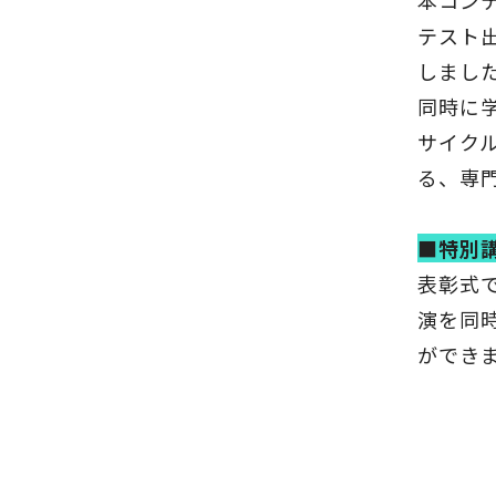
本コン
テスト
しまし
同時に
サイクル
る、専
■特別
表彰式
演を同
ができ