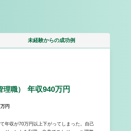
未経験から
の成功例
年収940万円
管理職）
0万円
て年収が70万円以上下がってしまった。自己