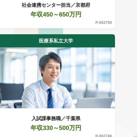
社会連携センター担当／京都府
年収450～650万円
P-002750
医療系私立大学
入試課事務職／千葉県
年収330～500万円
P-002746