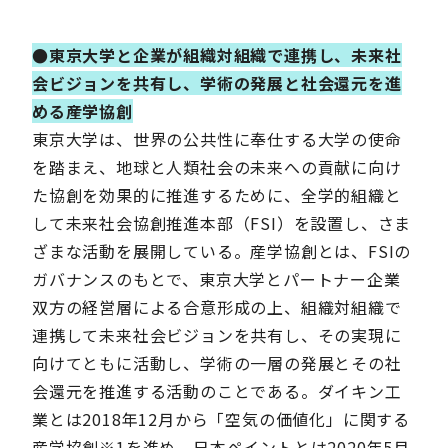
●東京大学と企業が組織対組織で連携し、未来社
会ビジョンを共有し、学術の発展と社会還元を進
める産学協創
東京大学は、世界の公共性に奉仕する大学の使命
を踏まえ、地球と人類社会の未来への貢献に向け
た協創を効果的に推進するために、全学的組織と
して未来社会協創推進本部（FSI）を設置し、さま
ざまな活動を展開している。産学協創とは、FSIの
ガバナンスのもとで、東京大学とパートナー企業
双方の経営層による合意形成の上、組織対組織で
連携して未来社会ビジョンを共有し、その実現に
向けてともに活動し、学術の一層の発展とその社
会還元を推進する活動のことである。ダイキン工
業とは2018年12月から「空気の価値化」に関する
産学協創※1を進め、日本ペイントとは2020年5月