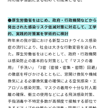
●厚生労働省をはじめ、政府・行政機関などから
発出された感染リスク低減対策に対応して、工学
的、実践的対策案を学術的に検討
昨年来の我が国における新型コロナウイルス感染
症の流行により、社会は大きな行動変容を迫られ
た。厚生労働省をはじめとして、政府・行政機関
は感染防止の基本的な対策として「マスクの着
用」「手洗い」「3密（密接・密集・密閉）回避」
の徹底を呼びかけるとともに、窓開け換気や機械
換気による必要換気量の確保による空気感染・エ
アロゾル感染対策、マスクの着用や十分な対人距
離の確保、衝立の使用などによる飛沫感染対策、
手指消毒や不特定多数が高頻度で接触する部位で
あるドアノブや什器などの消毒・除菌による接触