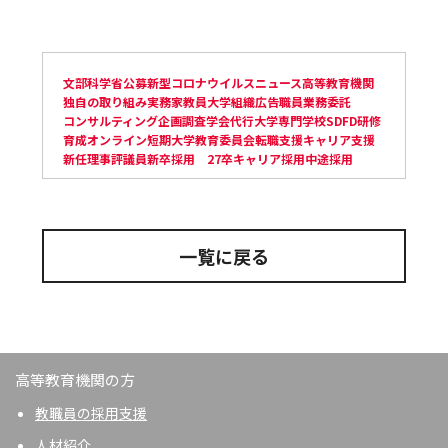
文部科学省
公募
新型コロナウイルス
ニュース
高等教育機関
独自の取り組み
実務家教員
大学組織
広告
職員
業務委託
コンサルティング
企画
調査
学会代行
大学
専門学校
SD
FD
研修
育成
オンライン
短期大学
教育委員会
転職支援
キャリア支援
新任
理事
評議員
新卒採用 27卒
キャリア採用
中途採用
一覧に戻る
高等教育機関の方
教職員の採用支援
人材紹介