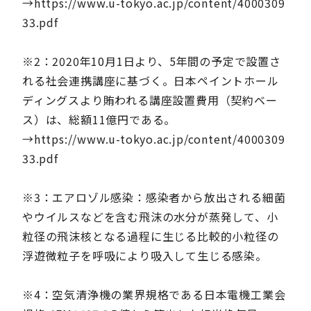
→https://www.u-tokyo.ac.jp/content/4000309
33.pdf
※2：2020年10月1日より、5年間の予定で設置さ
れる社会連携講座に基づく。日本ペイントホール
ディングスより賄われる講座設置費用（契約ベー
ス）は、総額11億円である。
→https://www.u-tokyo.ac.jp/content/4000309
33.pdf
※3：エアロゾル感染：感染者から放出される細菌
やウイルスなどを含む飛沫の水分が蒸発して、小
粒径の飛沫核となる過程に生じる比較的小粒径の
浮遊微粒子を呼吸により吸入して生じる感染。
※4：空気清浄機の業界規格である日本電機工業会