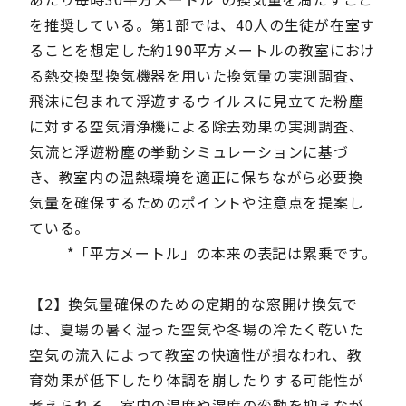
を推奨している。第1部では、40人の生徒が在室す
ることを想定した約190平方メートルの教室におけ
る熱交換型換気機器を用いた換気量の実測調査、
飛沫に包まれて浮遊するウイルスに見立てた粉塵
に対する空気清浄機による除去効果の実測調査、
気流と浮遊粉塵の挙動シミュレーションに基づ
き、教室内の温熱環境を適正に保ちながら必要換
気量を確保するためのポイントや注意点を提案し
ている。
*「平方メートル」の本来の表記は累乗です。
【2】換気量確保のための定期的な窓開け換気で
は、夏場の暑く湿った空気や冬場の冷たく乾いた
空気の流入によって教室の快適性が損なわれ、教
育効果が低下したり体調を崩したりする可能性が
考えられる。室内の温度や湿度の変動を抑えなが