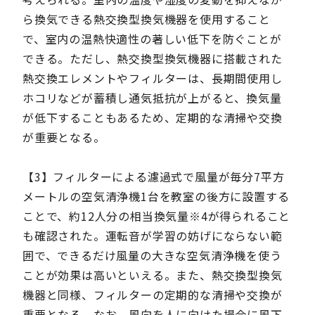
ら換気できる熱交換型換気機器を使用すること
で、室内の温熱快適性の著しい低下を防ぐことが
できる。ただし、熱交換型換気機器に搭載された
熱交換エレメントやフィルターは、長期間使用し
ホコリなどが蓄積し通気抵抗が上がると、換気量
が低下することもあるため、定期的な清掃や交換
が重要となる。
【3】フィルターによる濾過式で風量が毎分7平方
メートルの空気清浄機1台を教室の後方に設置する
ことで、約12人分の相当換気量※4が得られること
も確認された。運転音が学習の妨げにならない範
囲で、できるだけ風量の大きな空気清浄機を使う
ことが効果は高いといえる。また、熱交換型換気
機器と同様、フィルターの定期的な清掃や交換が
重要となる。なお、風向を人に向けた場合に風下