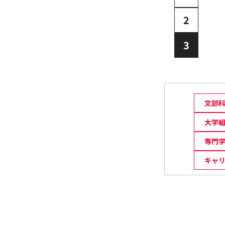
2
3
文部
大学
専門
キャ