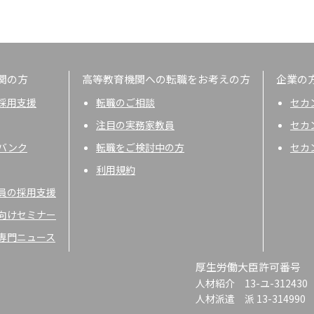
関の方
高等教育機関への転職をお考えの方
企業の
採用支援
転職のご相談
セカ
注目の実務家教員
セカ
バンク
転職をご検討中の方
セカ
利用規約
員の採用支援
向けセミナー
専門ニュース
厚生労働大臣許可番号
人材紹介 13-ユ-312430
人材派遣 派 13-314990