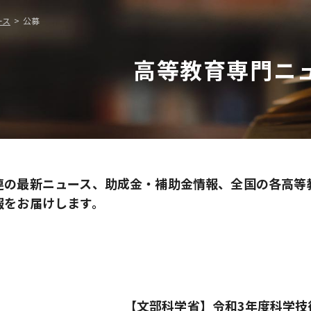
ース
公募
高等教育専門ニ
連の最新ニュース、助成金・補助金情報、全国の各高等
報をお届けします。
【文部科学省】令和3年度科学技