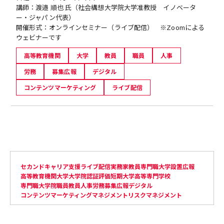
講師：渡邉 順也 氏（社会構想大学院大学准教授 イノベータ
ー・ジャパン代表）
開催形式：オンラインセミナー（ライブ配信） ※Zoomによる
ウェビナーです
高等教育機関
大学
教員
職員
人事
労務
募集広報
デジタル
コンテンツマーケティング
ライブ配信
セカンドキャリア支援
ライブ配信
実務家教員
専門職大学設置
広報
高等教育機関
大学
大学院
認証評価
短期大学
高等専門学校
専門職大学院
職員
教員
人事
労務
募集広報
デジタル
コンテンツマーケティング
マネジメント
リスクマネジメント