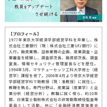
【プロフィール】
1977年東京大学経済学部経営学科を卒業し、株
式会社三菱銀行（現：株式会社三菱UFJ銀行）に
入行。融資業務、証券業務の企画、産業調査・企
業審査を経験し、調査部次長、融資部次長、調査
室長、情報セキュリティ管理室長などを歴任。
1994年5月、マサチューセッツ工科大学修士（経
営学）課程を修了。2006年4月より帝京大学経営
学部経営学科で助教授（現：准教授）に就任し、
教鞭を執る。専門分野は、産業論（産業学）と企
業分析（経営分析）。教職に就く傍ら、約10年
間、日東富士製粉株式会社の非常勤取締役監査等
委員として活動。他に「金融経済教育推進会